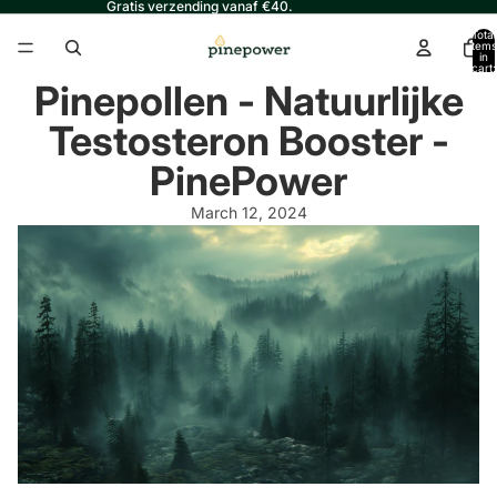
Gratis verzending vanaf €40.
Total
items
in
cart:
0
Pinepollen - Natuurlijke
Testosteron Booster -
PinePower
March 12, 2024