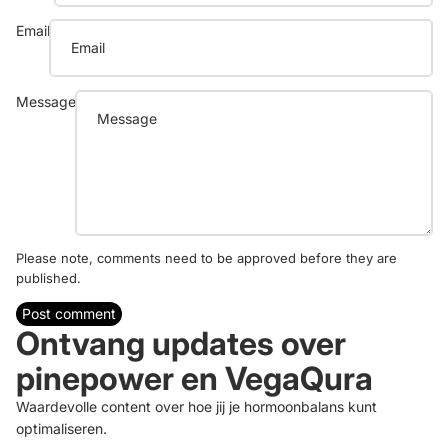
Email
Message
Please note, comments need to be approved before they are
published.
Post comment
Ontvang updates over
pinepower en VegaQura
Refund policy
Waardevolle content over hoe jij je hormoonbalans kunt
Privacy policy
optimaliseren.
Terms of service